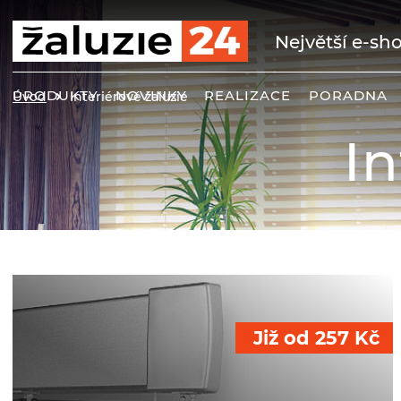
Největší e-sho
PRODUKTY
NOVINKY
REALIZACE
PORADNA
Úvod
Interiérové žaluzie
In
Již od
257
Kč