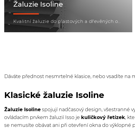
Žaluzie Isoline
Kvalitní žaluzie do plastových a dřevěných oken za nízkou cenu
Dáváte přednost nesmrtelné klasice, nebo vsadíte na 
Klasické žaluzie Isoline
Žaluzie Is
oline
spojují nadčasový design, všestranné v
ovládacím prvkem žaluzií Isso je
kuličkový řetízek
, kt
se nemusíte obávat ani při otevření okna do výklopné 