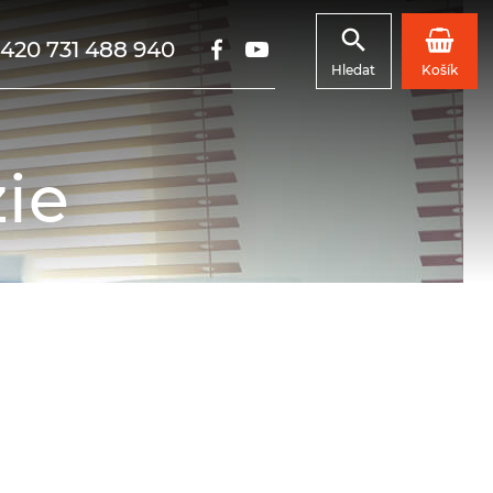
420 731 488 940
Hledat
Košík
zie