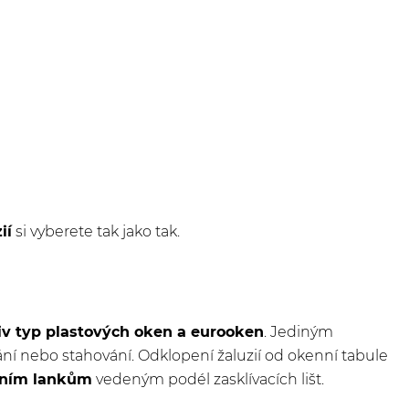
ií
si vyberete tak jako tak.
iv typ plastových oken a eurooken
. Jediným
vání nebo stahování. Odklopení žaluzií od okenní tabule
čním lankům
vedeným podél zasklívacích lišt.