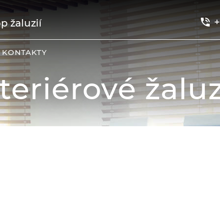
+
p žaluzií
KONTAKTY
teriérové žalu