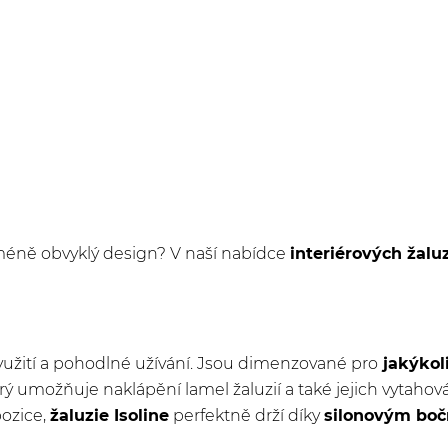
méně obvyklý design? V naší nabídce
interiérových žaluz
yužití a pohodlné užívání. Jsou dimenzované pro
jakýkol
erý umožňuje naklápění lamel žaluzií a také jejich vytaho
pozice,
žaluzie Isoline
perfektně drží díky
silonovým bo