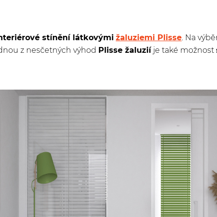
nteriérové stínění látkovými
žaluziemi Plisse
. Na výbě
Jednou z nesčetných výhod
Plisse žaluzií
je také možnost