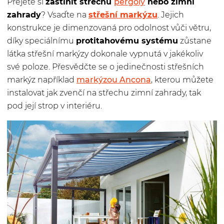
Přejete si
zastínit střechu
pergoly
nebo zimní
zahrady
? Vsaďte na
střešní markýzu
. Jejich
konstrukce je dimenzovaná pro odolnost vůči větru,
díky speciálnímu
protitahovému systému
zůstane
látka střešní markýzy dokonale vypnutá v jakékoliv
své poloze. Přesvědčte se o jedinečnosti střešních
markýz například
markýzou Ancona
, kterou můžete
instalovat jak zvenčí na střechu zimní zahrady, tak
pod její strop v interiéru.