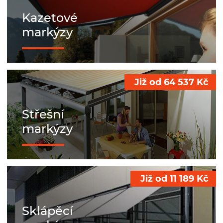
Kazetové
markýzy
Již od
64 537
Kč
Střešní
markýzy
Již od
11 189
Kč
Sklápěcí