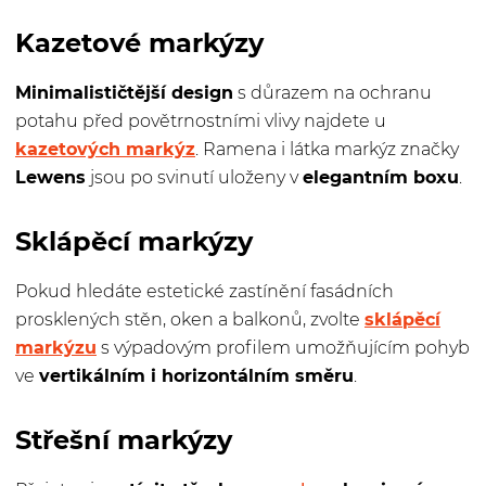
Kazetové markýzy
Minimalističtější design
s důrazem na ochranu
potahu před povětrnostními vlivy najdete u
kazetových markýz
. Ramena i látka markýz značky
Lewens
jsou po svinutí uloženy v
elegantním boxu
.
Sklápěcí markýzy
Pokud hledáte estetické zastínění fasádních
prosklených stěn, oken a balkonů, zvolte
sklápěcí
markýzu
s výpadovým profilem umožňujícím pohyb
ve
vertikálním i horizontálním směru
.
Střešní markýzy