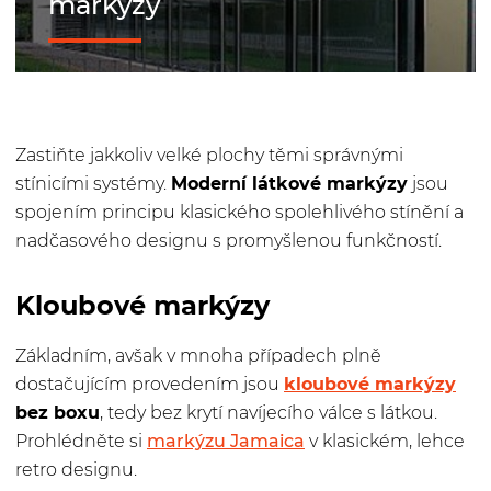
markýzy
Zastiňte jakkoliv velké plochy těmi správnými
stínicími systémy.
Moderní látkové markýzy
jsou
spojením principu klasického spolehlivého stínění a
nadčasového designu s promyšlenou funkčností.
Kloubové markýzy
Základním, avšak v mnoha případech plně
dostačujícím provedením jsou
kloubové markýzy
bez boxu
, tedy bez krytí navíjecího válce s látkou.
Prohlédněte si
markýzu Jamaica
v klasickém, lehce
retro designu.