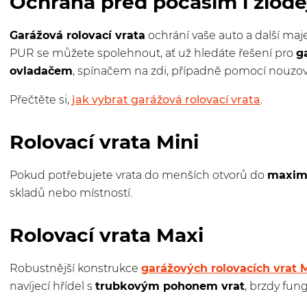
Ochrana před počasím i zlodě
Garážová rolovací vrata
ochrání vaše auto a další maje
PUR se můžete spolehnout, ať už hledáte řešení pro
g
ovladačem
, spínačem na zdi, případně pomocí nouzové
Přečtěte si,
jak vybrat garážová rolovací vrata
.
Rolovací vrata Mini
Pokud potřebujete vrata do menších otvorů do
maximá
skladů nebo místností.
Rolovací vrata Maxi
Robustnější konstrukce
garážových rolovacích vrat 
navíjecí hřídel s
trubkovým pohonem vrat
, brzdy fung