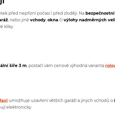
ji
tek před nepřízní počasí i před zloději. Na
bezpečnostní
aráž
, nebo jiné
vchody
,
okna
či
výlohy
nadměrných veli
 kliky.
lní šíře 3 m
, postačí vám cenově výhodná varianta
rolo
Maxi
umožňuje uzavření větších garáží a jiných vchodů o
ují elektronicky.