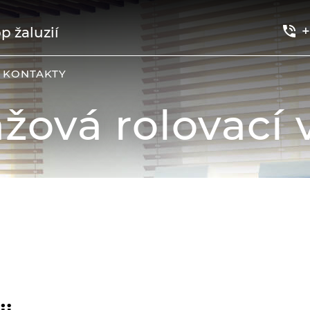
+
p žaluzií
KONTAKTY
žová rolovací 