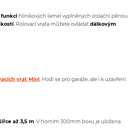
 funkci
hliníkových lamel vyplněných izolační pěnou
kostí
. Rolovací vrata můžete ovládat
dálkovým
vacích vrat Mini
. Hodí se pro garáže, ale i k uzavření
šířce až 3,5 m
. V horním 300mm boxu je uložena