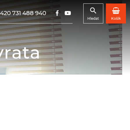
420 731 488 940
Hledat
Košík
vrata