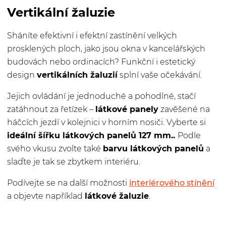
Vertikální žaluzie
Sháníte efektivní i efektní zastínění velkých
prosklených ploch, jako jsou okna v kancelářských
budovách nebo ordinacích? Funkční i estetický
design
vertikálních žaluzií
splní vaše očekávání.
Jejich ovládání je jednoduché a pohodlné, stačí
zatáhnout za řetízek –
látkové panely
zavěšené na
háčcích jezdí v kolejnici v horním nosiči. Vyberte si
ideální šířku látkových panelů 127 mm..
Podle
svého vkusu zvolte také
barvu látkových panelů
a
slaďte je tak se zbytkem interiéru.
Podívejte se na další možnosti
interiérového stínění
a objevte například
látkové žaluzie
.