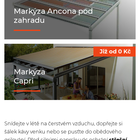
Markýza Ancona pod
zahradu
Již od
0
Kč
Markýza
Capri
Snídejte v létě na čerstvém vzduchu, dopřejte si
šálek kávy venku nebo se pusťte do obědového
grilování. Před silnými paprsky vás ochrání
střešní