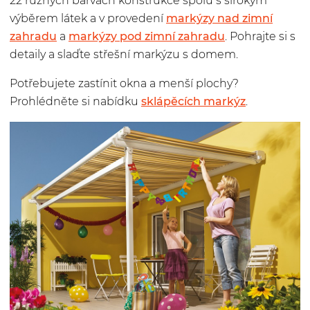
22 různých barvách konstrukce spolu s širokým
výběrem látek
a v provedení
markýzy nad zimní
zahradu
a
markýzy pod zimní zahradu
. Pohrajte si s
detaily a slaďte střešní markýzu s domem.
Potřebujete zastínit okna a menší plochy?
Prohlédněte si nabídku
sklápěcích markýz
.