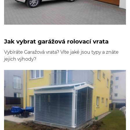
Jak vybrat garážová rolovací vrata
Vybíráte Garažová vrata? Víte jaké jsou typy a znáte
jejich výhody?