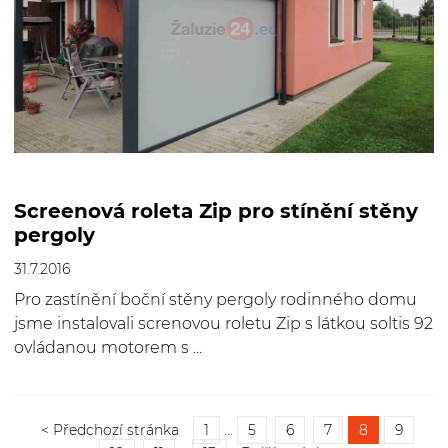
Screenová roleta Zip pro stínění stěny
pergoly
31.7.2016
Pro zastínění boční stěny pergoly rodinného domu
jsme instalovali screnovou roletu Zip s látkou soltis 92
ovládanou motorem s ...
< Předchozí stránka
1
...
5
6
7
8
9