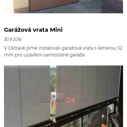
Garážová vrata Mini
30.9.2016
V Ostravě jsme instalovali garážová vrata s lamelou 52
mm pro uzavření samostané garáže.