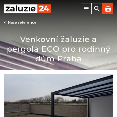
Naše reference
Venkovní žaluzie a
pergola ECO pro rodinný
dům Praha