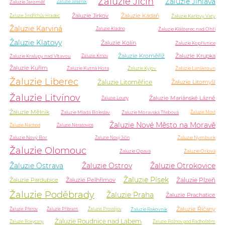
Žaluzie Jičín
Žaluzie Jihlava
Žaluzie Jaroměř
Žaluzie Jeseník
Žaluzie Jirkov
Žaluzie Kadaň
Žaluzie Karlovy Vary
Žaluzie Jindřichův Hradec
Žaluzie Karviná
Žaluzie Klášterec nad Ohří
Žaluzie Kladno
Žaluzie Klatovy
Žaluzie Kolín
Žaluzie Kopřivnice
Žaluzie Kroměříž
Žaluzie Krupka
Žaluzie Kralupy nad Vltavou
Žaluzie Krnov
Žaluzie Kuřim
Žaluzie Kutná Hora
Žaluzie Kyjov
Žaluzie Lanškroun
Žaluzie Liberec
Žaluzie Litoměřice
Žaluzie Litomyšl
Žaluzie Litvínov
Žaluzie Mariánské Lázně
Žaluzie Louny
Žaluzie Mělník
Žaluzie Mladá Boleslav
Žaluzie Moravská Třebová
Žaluzie Most
Žaluzie Nové Město na Moravě
Žaluzie Náchod
Žaluzie Neratovice
Žaluzie Nový Bor
Žaluzie Nymburk
Žaluzie Nový Jičín
Žaluzie Olomouc
Žaluzie Opava
Žaluzie Orlová
Žaluzie Ostrava
Žaluzie Ostrov
Žaluzie Otrokovice
Žaluzie Písek
Žaluzie Plzeň
Žaluzie Pardubice
Žaluzie Pelhřimov
Žaluzie Poděbrady
Žaluzie Praha
Žaluzie Prachatice
Žaluzie Říčany
Žaluzie Rakovník
Žaluzie Přerov
Žaluzie Příbram
Žaluzie Prostějov
Žaluzie Roudnice nad Labem
Žaluzie Rokycany
Žaluzie Rožnov pod Radhoštěm