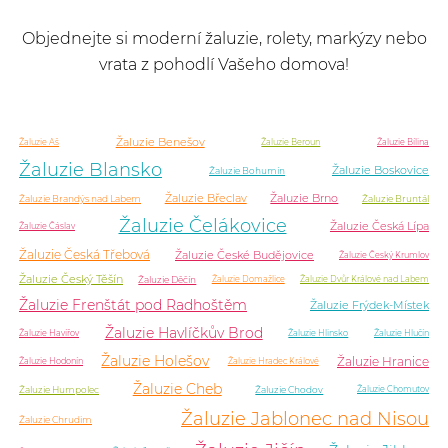
Objednejte si moderní žaluzie, rolety, markýzy nebo
vrata z pohodlí Vašeho domova!
Žaluzie Benešov
Žaluzie Aš
Žaluzie Beroun
Žaluzie Bílina
Žaluzie Blansko
Žaluzie Boskovice
Žaluzie Bohumín
Žaluzie Břeclav
Žaluzie Brno
Žaluzie Brandýs nad Labem
Žaluzie Bruntál
Žaluzie Čelákovice
Žaluzie Česká Lípa
Žaluzie Čáslav
Žaluzie Česká Třebová
Žaluzie České Budějovice
Žaluzie Český Krumlov
Žaluzie Český Těšín
Žaluzie Děčín
Žaluzie Domažlice
Žaluzie Dvůr Králové nad Labem
Žaluzie Frenštát pod Radhoštěm
Žaluzie Frýdek-Místek
Žaluzie Havlíčkův Brod
Žaluzie Havířov
Žaluzie Hlinsko
Žaluzie Hlučín
Žaluzie Holešov
Žaluzie Hranice
Žaluzie Hodonín
Žaluzie Hradec Králové
Žaluzie Cheb
Žaluzie Humpolec
Žaluzie Chodov
Žaluzie Chomutov
Žaluzie Jablonec nad Nisou
Žaluzie Chrudim