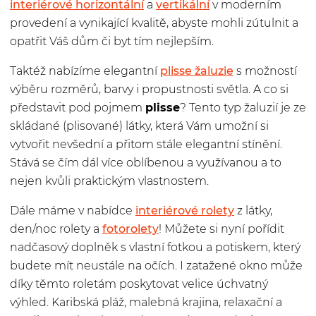
interiérové horizontální
a
vertikální
v moderním
provedení a vynikající kvalitě, abyste mohli zútulnit a
opatřit Váš dům či byt tím nejlepším.
Taktéž nabízíme elegantní
plisse žaluzie
s možností
výběru rozměrů, barvy i propustnosti světla. A co si
představit pod pojmem
plisse
? Tento typ žaluzií je ze
skládané (plisované) látky, která Vám umožní si
vytvořit nevšední a přitom stále elegantní stínění.
Stává se čím dál více oblíbenou a využívanou a to
nejen kvůli praktickým vlastnostem.
Dále máme v nabídce
interiérové rolety
z látky,
den/noc rolety a
fotorolety
! Můžete si nyní pořídit
nadčasový doplněk s vlastní fotkou a potiskem, který
budete mít neustále na očích. I zatažené okno může
díky těmto roletám poskytovat velice úchvatný
výhled. Karibská pláž, malebná krajina, relaxační a