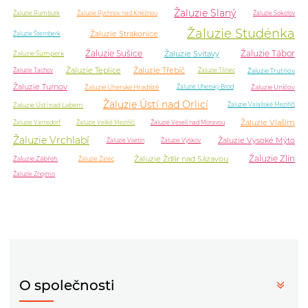
Žaluzie Slaný
Žaluzie Rumburk
Žaluzie Rychnov nad Kněžnou
Žaluzie Sokolov
Žaluzie Studénka
Žaluzie Strakonice
Žaluzie Šternberk
Žaluzie Sušice
Žaluzie Tábor
Žaluzie Svitavy
Žaluzie Šumperk
Žaluzie Teplice
Žaluzie Třebíč
Žaluzie Trutnov
Žaluzie Tachov
Žaluzie Třinec
Žaluzie Turnov
Žaluzie Uherské Hradiště
Žaluzie Uničov
Žaluzie Uherský Brod
Žaluzie Ústí nad Orlicí
Žaluzie Ústí nad Labem
Žaluzie Valašské Meziříčí
Žaluzie Vlašim
Žaluzie Varnsdorf
Žaluzie Velké Meziříčí
Žaluzie Veselí nad Moravou
Žaluzie Vrchlabí
Žaluzie Vysoké Mýto
Žaluzie Vsetín
Žaluzie Vyškov
Žaluzie Zlín
Žaluzie Žďár nad Sázavou
Žaluzie Zábřeh
Žaluzie Žatec
Žaluzie Znojmo
O společnosti