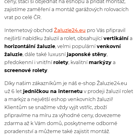
ceny, stačí si objednat na eshopu a přidat montáž,
zajistíme zaměření a montáž garážových rolovacích
vrat po celé ČR.
Internetový obchod
Žaluzie24.eu
pro Vás připravil
nejširší nabídku žaluzií a rolet, obsahující
vertikální
a
horizontální žaluzie
, velmi populární
venkovní
žaluzie
, dále také luxusní
japonské stěny
,
předokenní i vnitřní
rolety
, kvalitní
markýzy
a
screenové rolety
.
Díky našim zákazníkům je náš e-shop Žaluzie24.eu
už 6 let
jedničkou na internetu
v prodeji žaluzií rolet
a markýz a největší eshop venkovních žaluzií!
Klientům se snažíme vždy vyjít vstříc, zboží
připravíme na míru za výhodné ceny, dovezeme
zdarma až k Vám domů, poskytneme odborné
poradenství a můžeme také zajistit montáž.