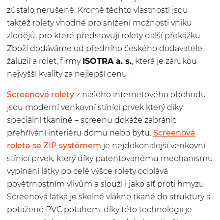
zůstalo nerušené. Kromě těchto vlastností jsou
taktéž rolety vhodné pro snížení možnosti vniku
zlodějů, pro které představují rolety další překážku.
Zboží dodáváme od předního českého dodavatele
žaluzií a rolet, firmy
ISOTRA a. s.
, která je zárukou
nejvyšší kvality za nejlepší cenu.
Screenové rolety
z našeho internetového obchodu
jsou moderní venkovní stínící prvek který díky
speciální tkanině – screenu dokáže zabránit
přehřívání interiéru domu nebo bytu.
Screenová
roleta se ZIP systémem
je nejdokonalejší venkovní
stínící prvek, který díky patentovanému mechanismu
vypínání látky po celé výšce rolety odolává
povětrnostním vlivům a slouží i jako síť proti hmyzu.
Screenová látka je skelné vlákno tkané do struktury a
potažené PVC potahem, díky této technologii je