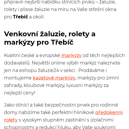
připravili nejširší nabídku stínících prvků – žaluzie,
rolety i plisse žaluzie na míru na Vaše střešní okna
pro
Třebíč
a okolí.
Venkovní žaluzie, rolety a
markýzy pro Třebíč
Kvalitní české a evropské
markýzy
od těch nejlepších
dodavatelů. Největší online výběr markýz naleznete
jen na eshopu žaluzie24 v sekci
. Prodáváme i
montujeme
kazetové markýzy
, markýzy pro zimní
zahrady, kloubové markýzy, luxusní markýzy za
nejlepší ceny!
Jako stínící a také bezpečnostní prvek pro rodinné
domy nabízíme také perfektní hliníkové
předokenní
rolety
s vysokým stupněm zastínění s izolačními
schopnostmi a redukcí hluku, aby Vaše soukromí