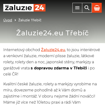
Úvod
Žaluzie Třebíč
Žaluzie24.eu Třebíč
Internetový obchod
Žaluzie24.eu
, to jsou interiérové
a venkovní žaluzie, moderní plisse žaluzie, látkové
rolety, rolety den a noc, japonské stěny, markýzy a
garážové vrata
s dopravou zdarma v Třebíči
i po
celé ČR!
Kvalitní české žaluzie, rolety a markýzy vyrobíme na
míru, dovezeme pohodlně až k Vám domů a
zajistíme i montáž. V oboru nejsme žádní nováčci!
Máme již více než 10letou praxi a rádi Vám