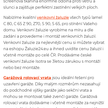
screenová tkanina enormně odolná proti větru a
slunci a zajišťuje perfektní zastínění velkých ploch.
Nabízíme kvalitní
venkovní žaluzie
všech typů lamel
C 80, C 65 Z 90, Z70, S 90, S 65, pro stínění Vašeho
domu. Venkovní žaluzie vyrobíme na míru a dle
zadání a provedeme i montáž venkovních žaluzií.
Venkovní žaluzie za nejlevnější cenu si můžete vybrat
na eshopu Žaluzie24.eu a ihned uvidíte cenu žaluzií i
včetně montáže po celé ČR. Prodáváme české
venkovní žaluzie Isotra se 3letou zárukou s montáží
nebo bez montáže.
Garážová rolovací vrata
jsou ideální řešení pro
uzavření garáže. Díky malým rozměrům nezasahují
do podchodné výšky garáže jako sekční vrata a
mohou se montovat také zvenčí garáže. Garážová
rolovací vrata dodáváme i včetně montáže za nejnižší